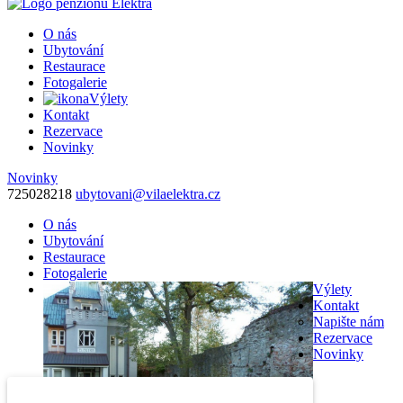
O nás
Ubytování
Restaurace
Fotogalerie
Výlety
Kontakt
Rezervace
Novinky
Novinky
725028218
ubytovani@vilaelektra.cz
O nás
Ubytování
Restaurace
Fotogalerie
Výlety
Kontakt
Napište nám
Rezervace
Novinky